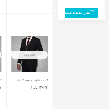
ناموجود
ناموجود
کت و شلوار جامعه کالیته
کت و شلوار جامعه کالیته
80130 رنگ مشکی
60729 رنگ 412